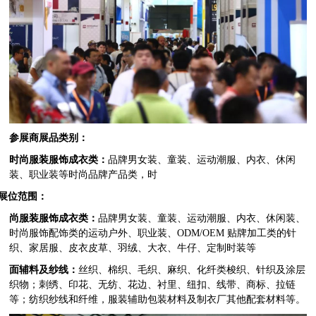
参展商展品类别：
时尚服装服饰成衣类：
品牌男女装、童装、运动潮服、内衣、休闲
装、职业装等时尚品牌产品类，时
展位范围：
尚服装服饰成衣类：
品牌男女装、童装、运动潮服、内衣、休闲装、
时尚服饰配饰类的运动户外、职业装、ODM/OEM 贴牌加工类的针
织、家居服、皮衣皮草、羽绒、大衣、牛仔、定制时装等
面辅料及纱线：
丝织、棉织、毛织、麻织、化纤类梭织、针织及涂层
织物；刺绣、印花、无纺、花边、衬里、纽扣、线带、商标、拉链
等；纺织纱线和纤维，服装辅助包装材料及制衣厂其他配套材料等。