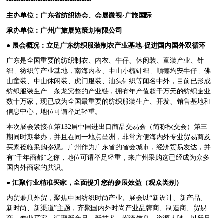
主办单位：广东省纺织协会、会展微视·广旅国际
承办单位：广州广旅展览策划有限公司
●
展会概况：立足广东纺织服装制衣产业基地-促进国内国外双循环
广东是全国重要的纺织制衣、内衣、牛仔、休闲装、童装产业、针
织、纺织等产业基地，南海内衣、中山小榄针织、顺德均安牛仔、佛
山童装、中山休闲装、虎门服装、汕头针织等闻名中外，目前已形成
纺织服装生产一条龙完整的产业链，拥有年产值超千万元的纺织企业
数十万家，现已成为全国最重要的纺织服装生产、开发、销售基地和
信息中心，地位可谓举足轻重。
本次展会紧接在第132届中国进出口商品交易会（简称秋交会）第三
期同时期举办，并且在同一地点琶洲，非常方便海内外专业贸易商及
买家莅临采购参观。广州作为广东省的省会城市，经济贸易发达，并
有“千年商都”之称，地位可谓举足轻重，来广州采购这已经成为众多
国内外商家的共识。
●
汇聚行业精准买家，全面提升您的参展效益（观众类别）
内贸兼具外贸，聚焦中国纺织时尚产业。展会以“新设计、新产品、
新时尚、新渠道”主题，齐聚国内外时尚产业品牌商、制造商、贸易
商、专业买家，汇聚新产品、新技术、潮流信息、资源人脉，以新品