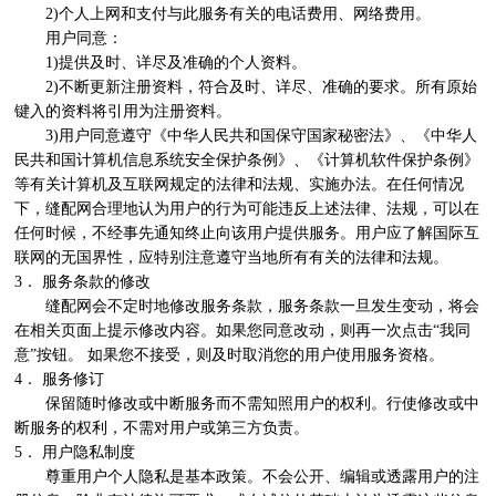
　　2)个人上网和支付与此服务有关的电话费用、网络费用。

　　用户同意： 

　　1)提供及时、详尽及准确的个人资料。 

　　2)不断更新注册资料，符合及时、详尽、准确的要求。所有原始
键入的资料将引用为注册资料。 

　　3)用户同意遵守《中华人民共和国保守国家秘密法》、《中华人
民共和国计算机信息系统安全保护条例》、《计算机软件保护条例》
等有关计算机及互联网规定的法律和法规、实施办法。在任何情况
下，缝配网合理地认为用户的行为可能违反上述法律、法规，可以在
任何时候，不经事先通知终止向该用户提供服务。用户应了解国际互
联网的无国界性，应特别注意遵守当地所有有关的法律和法规。

3． 服务条款的修改

　　缝配网会不定时地修改服务条款，服务条款一旦发生变动，将会
在相关页面上提示修改内容。如果您同意改动，则再一次点击“我同
意”按钮。 如果您不接受，则及时取消您的用户使用服务资格。

4． 服务修订

　　保留随时修改或中断服务而不需知照用户的权利。行使修改或中
断服务的权利，不需对用户或第三方负责。

5． 用户隐私制度

　　尊重用户个人隐私是基本政策。不会公开、编辑或透露用户的注