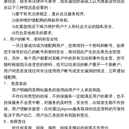
册信息，除非有法律许可要求，或在诚信的基础上认为透露这些信息
在以下三种情况是必要的： 

　　1)遵守有关法律规定，遵从合法服务程序。 

　　2)保持维护缝配网的商标所有权。 

　　3)在紧急情况下竭力维护用户个人和社会大众的隐私安全。 

　　4)符合其他相关的要求。 

6．用户的帐号，密码和安全性

　　一旦注册成功成为缝配网用户，您将得到一个密码和帐号。如果
您不保管好自己的帐号和密码安全，将对因此产生的后果负全部责
任。另外，每个用户都要对其帐户中的所有活动和事件负全责。您可
随时根据指示改变您的密码，也可以结束旧的帐户重开一个新帐户。
用户同意若发现任何非法使用用户帐号或安全漏洞的情况，立即通知
缝配网。

7． 免责条款

　　用户明确同意网站服务的使用由用户个人承担风险。 　　 

　　不作任何类型的担保，不担保服务一定能满足用户的要求，也不
担保服务不会受中断，对服务的及时性，安全性，出错发生都不作担
保。用户理解并接受：任何通过phpcms服务取得的信息资料的可靠性
取决于用户自己，用户自己承担所有风险和责任。 

8．有限责任

　　对任何直接、间接、偶然、特殊及继起的损害不负责任。
