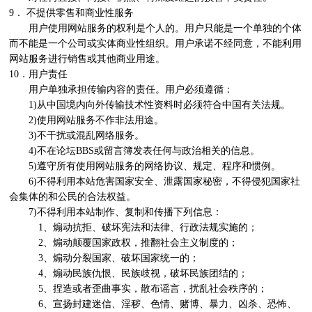
9． 不提供零售和商业性服务 

　　用户使用网站服务的权利是个人的。用户只能是一个单独的个体
而不能是一个公司或实体商业性组织。用户承诺不经同意，不能利用
网站服务进行销售或其他商业用途。

10．用户责任 

　　用户单独承担传输内容的责任。用户必须遵循： 

　　1)从中国境内向外传输技术性资料时必须符合中国有关法规。 

　　2)使用网站服务不作非法用途。 

　　3)不干扰或混乱网络服务。 

　　4)不在论坛BBS或留言簿发表任何与政治相关的信息。 

　　5)遵守所有使用网站服务的网络协议、规定、程序和惯例。

　　6)不得利用本站危害国家安全、泄露国家秘密，不得侵犯国家社
会集体的和公民的合法权益。

　　7)不得利用本站制作、复制和传播下列信息： 

　　　1、煽动抗拒、破坏宪法和法律、行政法规实施的；

　　　2、煽动颠覆国家政权，推翻社会主义制度的；

　　　3、煽动分裂国家、破坏国家统一的；

　　　4、煽动民族仇恨、民族歧视，破坏民族团结的；

　　　5、捏造或者歪曲事实，散布谣言，扰乱社会秩序的；

　　　6、宣扬封建迷信、淫秽、色情、赌博、暴力、凶杀、恐怖、