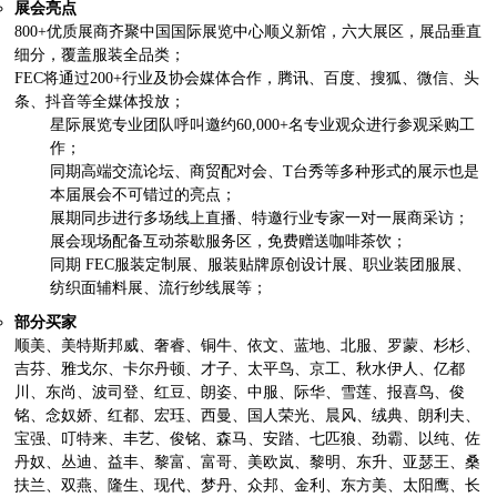
展会亮点
800+优质展商齐聚中国国际展览中心顺义新馆，六大展区，展品垂直
细分，覆盖服装全品类；
FEC将通过200+行业及协会媒体合作，腾讯、百度、搜狐、微信、头
条、抖音等全媒体投放；
星际展览专业团队呼叫邀约60,000+名专业观众进行参观采购工
作；
同期高端交流论坛、商贸配对会、T台秀等多种形式的展示也是
本届展会不可错过的亮点；
展期同步进行多场线上直播、特邀行业专家一对一展商采访；
展会现场配备互动茶歇服务区，免费赠送咖啡茶饮；
同期 FEC服装定制展、服装贴牌原创设计展、职业装团服展、
纺织面辅料展、流行纱线展等；
部分买家
顺美、美特斯邦威、
奢睿
、铜牛、依文、蓝地、北服、罗蒙、杉杉、
吉芬
、雅戈尔、卡尔丹顿、才子、太平鸟、京工、秋水伊人、亿都
川、东尚、波司登、红豆、朗姿、中服、
际华
、雪莲、报喜鸟、俊
铭、念奴娇、红都、宏珏、西曼、国人荣光、晨风、绒典、朗利夫、
宝强、叮特来、丰艺、俊铭、森马、安踏、七匹狼、劲霸、以纯、佐
丹奴、丛迪、益丰、黎富、富哥、美欧岚、黎明、东升、亚瑟王、桑
扶兰、双燕、隆生、现代、梦丹、众邦、金利、东方美、太阳鹰、长