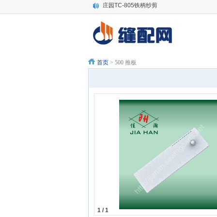
庄园TC-805铁柄纱剪
绗缝机HC弯针
3151006 YAMATO THREAD GUIDE -ori
大和四针六线全套原装零件
代理价批发快可利10寸电剪刀片 裁剪机直刀
SCHMTEZ蓝狮机针DP*17 135x17 电脑
首页
> 500 推板
SCHMETZ德国蓝狮机针 DP*5SUK中号圆
SCHMETZ德国蓝狮机针LW*6T 撬边机针
大洋电剪1000W大功率裁布机 裁布刀自动
大洋牌伺服电脑裁剪机 自动磨刀电剪刀 全自动
1 / 1