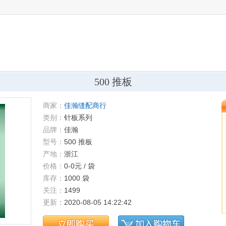
ginal 过线-LK 大和VES-UT线片-原装
车机针 DY同步机针
头针 锁眼车 曲折缝机针DPX5
500 推板
服装/家纺/箱包撬边用机针
磨刀立式电剪刀
商家：
佳瀚缝配商行
1200W
类别：
针板系列
品牌：
佳瀚
型号：
500 推板
产地：
浙江
价格：
0-0元 / 袋
库存：
1000 袋
关注：
1499
更新：
2020-08-05 14:22:42