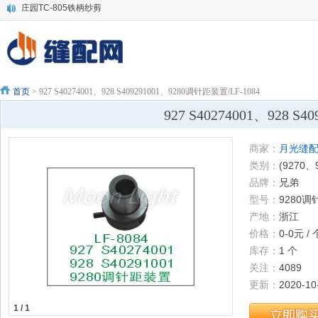
庄园TC-805铁柄纱剪
绗缝机HC弯针
3151006 YAMATO THREAD GUIDE -original 过线-LK 大和VES-UT线片-原装
大和四针六线全套原装零件
代理价批发快可利10寸电剪刀片 裁剪机直刀
SCHMTEZ蓝狮机针DP*17 135x17 电脑车机针 DY同步机针
首页
> 927 S40274001、928 S409291001、9280调针距装置/LF-1084
SCHMETZ德国蓝狮机针 DP*5SUK中号圆头针 锁眼车 曲折缝机针DPX5
927 S40274001、928 S
SCHMETZ德国蓝狮机针LW*6T 撬边机针服装/家纺/箱包撬边用机针
大洋电剪1000W大功率裁布机 裁布刀自动磨刀立式电剪刀
商家：
月光缝配 Mo
大洋牌伺服电脑裁剪机 自动磨刀电剪刀 全自动1200W
类别：
(9270、
品牌：
兄弟
型号：
9280
产地：
浙江
价格：
0-0元 / 
库存：
1 个
关注：
4089
更新：
2020-10
1 / 1