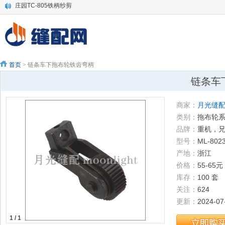
庄园TC-805铁柄纱剪
绗缝机HC弯针
3151006 YAMATO THREAD GUIDE -original 过线-LK 大和VES-UT线片-原装
大和四针六线全套原装零件
代理价批发快可利10寸电剪刀片 裁剪机直刀
SCHMTEZ蓝狮机针DP*17 135x17 电脑车机针 DY同步机针
首页
> 链条车下拖布轮铁齿弯柄
SCHMETZ德国蓝狮机针 DP*5SUK中号圆头针 锁眼车 曲折缝机针DPX5
链条车
SCHMETZ德国蓝狮机针LW*6T 撬边机针服装/家纺/箱包撬边用机针
大洋电剪1000W大功率裁布机 裁布刀自动磨刀立式电剪刀
商家：
月光缝配 Mo
大洋牌伺服电脑裁剪机 自动磨刀电剪刀 全自动1200W
类别：
拖布轮
品牌：
重机，
型号：
ML-802
产地：
浙江
价格：
55-65元 
库存：
100 套
关注：
624
更新：
2024-07
1 / 1