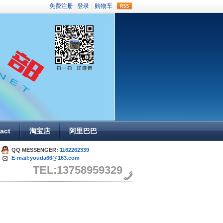
rss
act
淘宝店
阿里巴巴
QQ MESSENGER:
1162262339
E-mail:youda66@163.com
TEL:13758959329