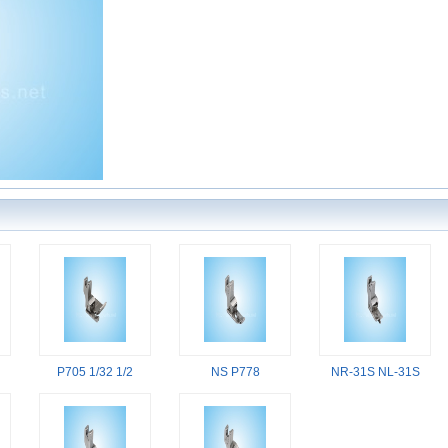
P705 1/32 1/2
NS P778
NR-31S NL-31S