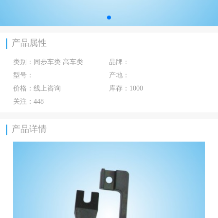
产品属性
类别：
同步车类 高车类
品牌：
型号：
产地：
价格：
线上咨询
库存：
1000
关注：
448
产品详情